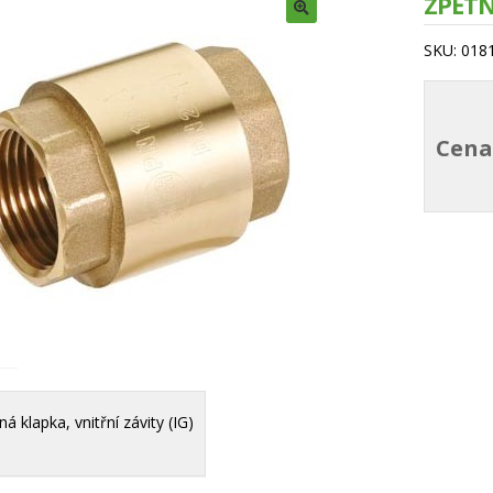
ZPĚT
SKU:
018
Cena
 klapka, vnitřní závity (IG)