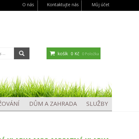
O nás
Kontaktujte nás
Můj účet
košík
0 Kč
0 Položka
ŽOVÁNÍ
DŮM A ZAHRADA
SLUŽBY