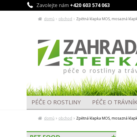
Zavolejte nám
+420 603 574 063
domů
obchod
Zpětná klapka MOS, mosazná klap
Přeskočit
Přejít
na
k
navigaci
obsahu
webu
PÉČE O ROSTLINY
PÉČE O TRÁVNÍ
domů
obchod
Zpětná klapka MOS, mosazná klap