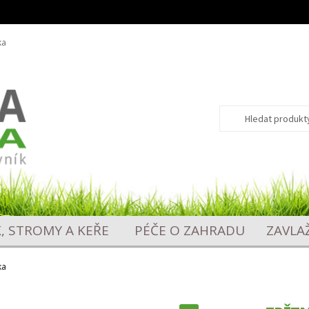
ka
Hledat:
Hledat
K, STROMY A KEŘE
PÉČE O ZAHRADU
ZAVLA
ka