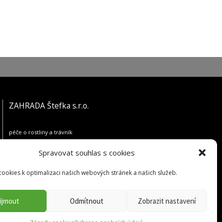
ZAHRADA Štefka s.r.o.
péče o rostliny a trávník
Jilemnického 57/62
Spravovat souhlas s cookies
779 00 Olomouc-Nedvězí
ookies k optimalizaci našich webových stránek a našich služeb.
IČ: 05049831
DIČ: CZ05049831
ijmout
Odmítnout
Zobrazit nastavení