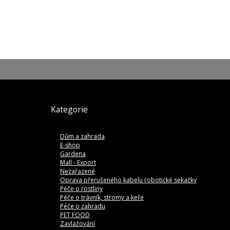
Kategorie
Dům a zahrada
E-shop
Gardena
Mall - Export
Nezařazené
Oprava přerušeného kabelu robotické sekačky
Péče o rostliny
Péče o trávník, stromy a keře
Péče o zahradu
PET FOOD
Zavlažování