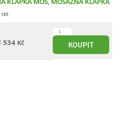
NÁ KLAPKA MOS, MOSAZNÁ KLAPKA
1165
Zpětná
klapka
:
534
Kč
KOUPIT
MOS,
mosazná
klapka
množství