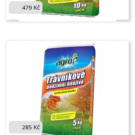
479
Kč
KOUPIT
AGRO PODZIMNÍ TRÁVNÍKOVÉ HNOJIVO 5 KG
285
Kč
KOUPIT