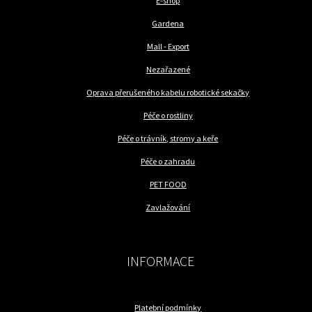
E-shop
Gardena
Mall - Export
Nezařazené
Oprava přerušeného kabelu robotické sekačky
Péče o rostliny
Péče o trávník, stromy a keře
Péče o zahradu
PET FOOD
Zavlažování
INFORMACE
Platební podmínky