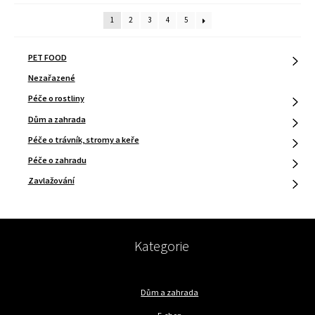
1
2
3
4
5
PET FOOD
Nezařazené
Péče o rostliny
Dům a zahrada
Péče o trávník, stromy a keře
Péče o zahradu
Zavlažování
Kategorie
Dům a zahrada