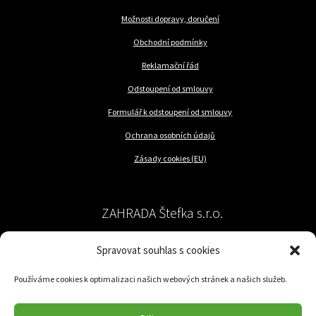
Možnosti dopravy, doručení
Obchodní podmínky
Reklamační řád
Odstoupení od smlouvy
Formulář k odstoupení od smlouvy
Ochrana osobních údajů
Zásady cookies (EU)
ZAHRADA Štefka s.r.o.
Spravovat souhlas s cookies
péče o rostliny a trávník
Používáme cookies k optimalizaci našich webových stránek a našich služeb.
Jilemnického 57/62
779 00 Olomouc-Nedvězí