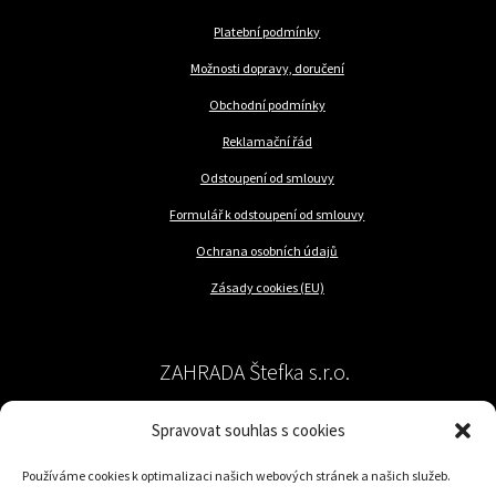
Platební podmínky
Možnosti dopravy, doručení
Obchodní podmínky
Reklamační řád
Odstoupení od smlouvy
Formulář k odstoupení od smlouvy
Ochrana osobních údajů
Zásady cookies (EU)
ZAHRADA Štefka s.r.o.
Spravovat souhlas s cookies
péče o rostliny a trávník
Používáme cookies k optimalizaci našich webových stránek a našich služeb.
Jilemnického 57/62