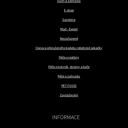
Dům a zahrada
E-shop
Gardena
Mall - Export
Nezařazené
Oprava přerušeného kabelu robotické sekačky
Péče o rostliny
Péče o trávník, stromy a keře
Péče o zahradu
PET FOOD
Zavlažování
INFORMACE