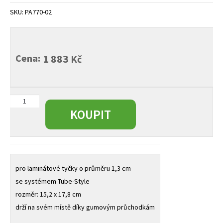
child
SKU:
PA770-02
menu
Cena:
1 883
Kč
Značka
na
KOUPIT
tyčky,
sada
9
ks
množství
pro laminátové tyčky o průměru 1,3 cm
se systémem Tube-Style
rozměr: 15,2 x 17,8 cm
drží na svém místě díky gumovým průchodkám