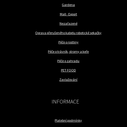
Gardena
Mall - Export
Nezařazené
Oprava přerušeného kabelu robotické sekačky
Péče o rostliny
Péče o trávník, stromy a keře
Péče o zahradu
PET FOOD
Zavlažování
INFORMACE
Platební podmínky