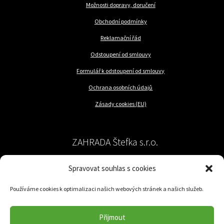
Možnosti dopravy, doručení
Obchodní podmínky
Reklamační řád
Odstoupení od smlouvy
Formulář k odstoupení od smlouvy
Ochrana osobních údajů
Zásady cookies (EU)
ZAHRADA Štefka s.r.o.
Spravovat souhlas s cookies
péče o rostliny a trávník
Používáme cookies k optimalizaci našich webových stránek a našich služeb.
Jilemnického 57/62
779 00 Olomouc-Nedvězí
Přijmout