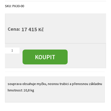
child
SKU:
PA30-00
menu
Cena:
17 415
Kč
souprava,
myčka
KOUPIT
míčů
Deluxe
množství
souprava obsahuje myčku, nosnou trubici a přenosnou základnu
hmotnost: 10,8 kg