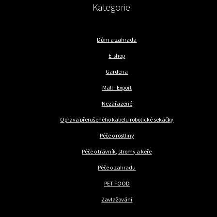
Kategorie
Dům a zahrada
E-shop
Gardena
Mall - Export
Nezařazené
Oprava přerušeného kabelu robotické sekačky
Péče o rostliny
Péče o trávník, stromy a keře
Péče o zahradu
PET FOOD
Zavlažování