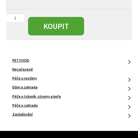
RW
náhradní
KOUPIT
kulový
ventil
3/4"
pro
šachtu
PET FOOD
množství
Nezařazené
Péče o rostliny
Dům a zahrada
Péče o trávník, stromy a keře
Péče o zahradu
Zavlažování