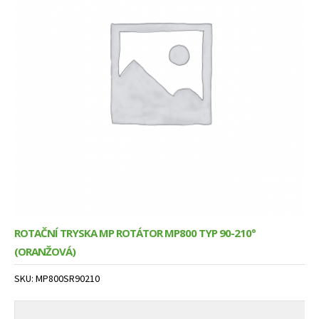
Expand
Služby
menu
child
menu
ROTAČNÍ TRYSKA MP ROTÁTOR MP800 TYP 90-210°
(ORANŽOVÁ)
SKU:
MP800SR90210