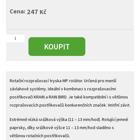
Cena:
247
Kč
Rotační
tryska
KOUPIT
MP
Rotátor
MP800
typ
90-
Rotační rozprašovací tryska MP rotátor. Určená pro menší
210°
závlahové systémy. Ideální v kombinaci s rozprašovacími
(oranžová)
postřikovači KRAIN a RAIN BIRD. Je také kompatibilní i s většinou
množství
rozprašovacích postřikovačů konkurenčních značek. Vnitřní závit.
Extrémně nízká srážková výška (11 – 13 mm/hod). Rotující jemné
paprsky, díky srážkové výšce 11 – 13 mm/hod sladěno s
většinou rotačních postřikovačů.