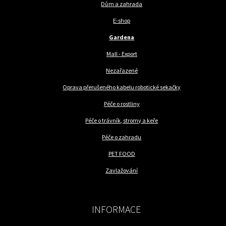
Dům a zahrada
E-shop
Gardena
Mall - Export
Nezařazené
Oprava přerušeného kabelu robotické sekačky
Péče o rostliny
Péče o trávník, stromy a keře
Péče o zahradu
PET FOOD
Zavlažování
INFORMACE