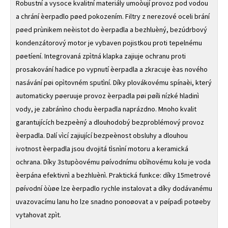
Robustní a vysoce kvalitní materiály umoòují provoz pod vodou
a chrání èerpadlo pøed pokozením. Filtry z nerezové oceli brání
pøed prùnikem neèistot do èerpadla a bezhluèný, bezúdrbový
kondenzátorový motor je vybaven pojistkou proti tepelnému
pøetíení. Integrovaná zpìtná klapka zajiuje ochranu proti
prosakování hadice po vypnutí èerpadla a zkracuje èas nového
nasávání pøi opìtovném sputìní. Díky plovákovému spínaèi, který
automaticky pøeruuje provoz èerpadla pøi pøíli nízké hladinì
vody, je zabránìno chodu èerpadla naprázdno. Mnoho kvalit
garantujících bezpeèný a dlouhodobý bezproblémový provoz
èerpadla. Dalí vìcí zajiující bezpeènost obsluhy a dlouhou
ivotnost èerpadla jsou dvojitá tìsnìní motoru a keramická
ochrana. Díky 3stupòovému pøívodnímu obìhovému kolu je voda
èerpána efektivnì a bezhluènì. Praktická funkce: díky 15metrové
pøívodní òùøe lze èerpadlo rychle instalovat a díky dodávanému
uvazovacímu lanu ho lze snadno ponoøovat a v pøípadì potøeby
vytahovat zpìt.