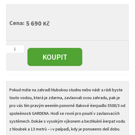
Cena:
5 690
Kč
Ponorné
tlakové
KOUPIT
èerpadlo
5500/3
množství
Pokud máte na zahradì hlubokou studnu nebo nádr a rádi byste
touto vodou, která je zdarma, zavlaovali svou zahradu, pak je
pro vás tím pravým øeením ponorné tlakové èerpadlo 5500/3 od
spoleènosti GARDENA. Hodí se rovnì pro pouití v zavlaovacích
systémech. Dokáe s vysokým výkonem a bezhluènì èerpat vodu
z hloubek a 13 metrù – i v pøípadì, kdy je ponoøeno delí dobu.