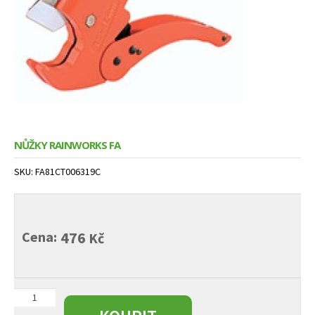
child
menu
NŮŽKY RAINWORKS FA
SKU:
FA81CT006319C
Cena:
476
Kč
Nůžky
Rainworks