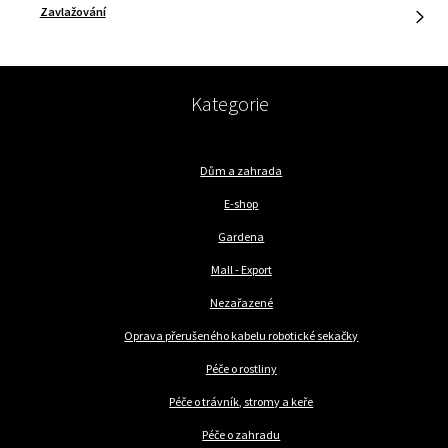
Zavlažování
Kategorie
Dům a zahrada
E-shop
Gardena
Mall - Export
Nezařazené
Oprava přerušeného kabelu robotické sekačky
Péče o rostliny
Péče o trávník, stromy a keře
Péče o zahradu