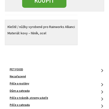
KOUPIT
FA
množství
Kleště / nůžky vyrobené pro Rainworks Allianci
Materiál: kovy – hliník, ocel
PET FOOD
Nezařazené
Péče o rostliny
Dům a zahrada
Péče o trávník, stromy a keře
Péče o zahradu