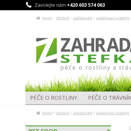
Zavolejte nám
+420 603 574 063
domů
obchod
zavlažování
zavlažovací systémy
Přeskočit
Přejít
na
k
navigaci
obsahu
webu
PÉČE O ROSTLINY
PÉČE O TRÁVNÍ
domů
obchod
zavlažování
zavlažovací systémy