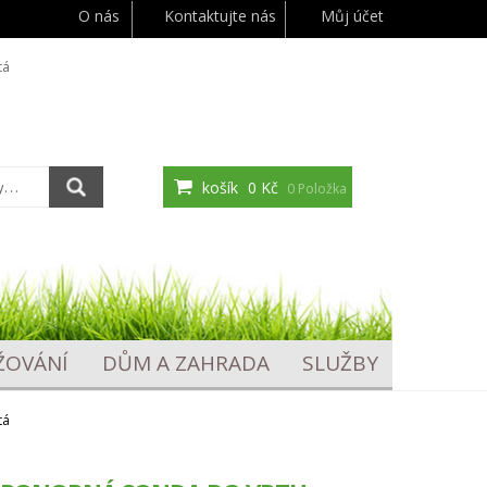
O nás
Kontaktujte nás
Můj účet
tá
košík
0 Kč
0 Položka
ŽOVÁNÍ
DŮM A ZAHRADA
SLUŽBY
tá