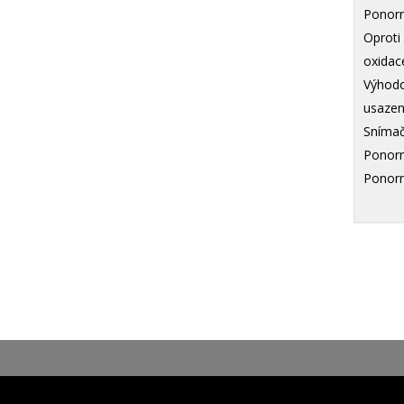
Ponorn
Oproti
oxidac
Výhodo
usazen
Snímač
Ponorn
Ponorn