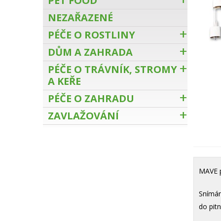
PET FOOD
NEZAŘAZENÉ
PÉČE O ROSTLINY
DŮM A ZAHRADA
PÉČE O TRÁVNÍK, STROMY
A KEŘE
PÉČE O ZAHRADU
ZAVLAŽOVÁNÍ
MAVE p
Snímán
do pit