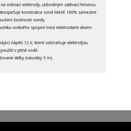
na snímací elektrody, utěsněným zalévací hmotou.
 zabezpečuje konstrukce sond MAVE 100% zamezení
oužení životnosti sondy.
vzniku vodivého spojení mezi elektrodami vlivem
ecí napětí 12 V, které odstraňuje elektrolýzu.
oužití v pitné vodě.
adované délky (násobky 5 m).