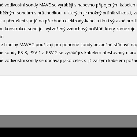
é vodivostní sondy MAVE se vyrábějí s napevno připojeným kabelem 
 běžným sondám s průchodkou, u kterých je možný průnik vlhkosti,
e a přerušení spojů na přechodu elektrody-kabel a tím i výrazné prodl
u konstrukce sond je i vytvořený vzduchový polštář, který zamezuje 
in.
e hladiny MAVE 2 používají pro ponorné sondy bezpečné střídavé napáj
é sondy PS-3, PSV-1 a PSV-2 se vyrábějí s kabelem atestovaným pro p
é vodivostní sondy se dodávají jako celek s již zalitým kabelem pož