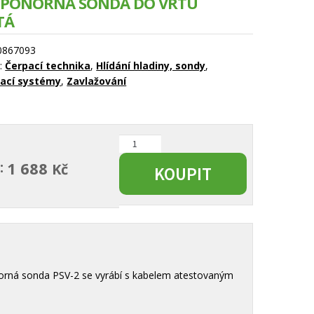
 PONORNÁ SONDA DO VRTU
TÁ
0867093
e:
Čerpací technika
,
Hlídání hladiny, sondy
,
vací systémy
,
Zavlažování
MAVE
ponorná
:
1 688
Kč
KOUPIT
sonda
do
vrtu
dvojitá
množství
norná sonda PSV-2 se vyrábí s kabelem atestovaným