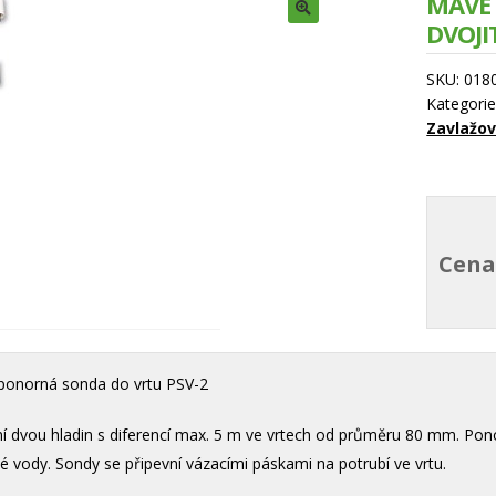
MAVE
DVOJI
SKU:
018
Kategori
Zavlažo
Cena
onorná sonda do vrtu PSV-2
í dvou hladin s diferencí max. 5 m ve vrtech od průměru 80 mm. Po
né vody. Sondy se připevní vázacími páskami na potrubí ve vrtu.