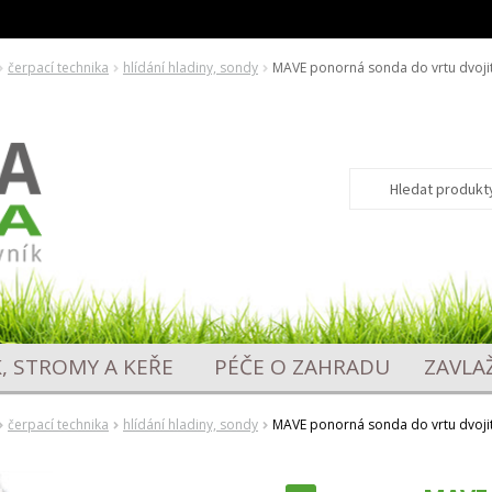
čerpací technika
hlídání hladiny, sondy
MAVE ponorná sonda do vrtu dvoji
Hledat:
Hledat
K, STROMY A KEŘE
PÉČE O ZAHRADU
ZAVLA
čerpací technika
hlídání hladiny, sondy
MAVE ponorná sonda do vrtu dvoji