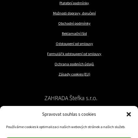
Platební podmínky
Možnosti dopravy, doručení
Obchodní podmínky
Reklamační řád
Odstoupení od smlouvy
Formulář k odstoupení od smlouvy
Ochrana osobních údajů
Zásady cookies (EU)
ZAHRADA Štefka s.r.o.
Spravovat souhlas s cookies
péče o rostliny a trávník
Používáme cookies k optimalizaci našich webových stránek a našich služeb.
Jilemnického 57/62