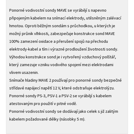
Ponorné vodivostní sondy MAVE se vyrábějí s napevno
připojeným kabelem na snímací elektrody, utěsněným zalévací
hmotou. Oproti běžným sondám s průchodkou, u kterých je
možný průnik vlhkosti, zabezpečuje konstrukce sond MAVE
100% zamezení oxidace a přerušení spojů na přechodu
elektrody-kabel a tím i výrazné prodloužení životnosti sondy.
Výhodou konstrukce sond je i vytvořený vzduchový polštář,
který zamezuje vzniku vodivého spojení mezi elektrodami
vlivem usazenin.
Snímače hladiny MAVE 2 používají pro ponorné sondy bezpečné
střídavé napájecí napětí 12 V, které odstraňuje elektrolýzu.
Ponorné sondy PS-3, PSV-1 a PSV-2 se vyrábějí s kabelem
atestovaným pro použití v pitné vodě.
Ponorné vodivostní sondy se dodávají jako celek s již zalitým
kabelem požadované délky (násobky 5 m).