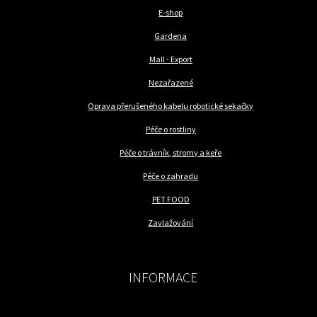
E-shop
Gardena
Mall - Export
Nezařazené
Oprava přerušeného kabelu robotické sekačky
Péče o rostliny
Péče o trávník, stromy a keře
Péče o zahradu
PET FOOD
Zavlažování
INFORMACE