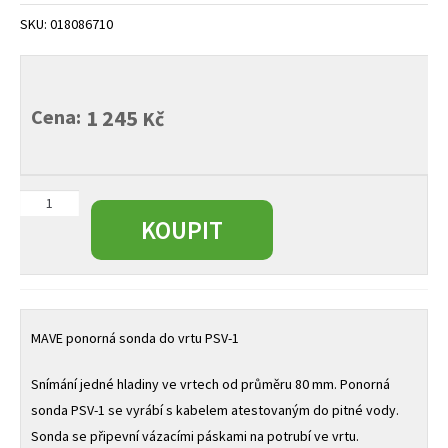
child
SKU:
018086710
menu
Cena:
1 245
Kč
MAVE
ponorná
KOUPIT
sonda
do
vrtu
množství
MAVE ponorná sonda do vrtu PSV-1
Snímání jedné hladiny ve vrtech od průměru 80 mm. Ponorná
sonda PSV-1 se vyrábí s kabelem atestovaným do pitné vody.
Sonda se připevní vázacími páskami na potrubí ve vrtu.