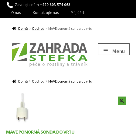
Zavolejte nám
+420 603 574 063
O nás
Kontaktujte nás
Můj účet
Domů
Obchod
MAVE ponorná sonda do vrtu
Přeskočit
Přejít
na
k
Menu
navigaci
obsahu
webu
Expand
Péče o rostliny
child
Domů
Obchod
MAVE ponorná sonda do vrtu
Expand
Péče o trávník, stromy a keře
menu
child
Expand
Péče o zahradu
menu
child
Expand
Zavlažování
menu
child
Expand
Dům a zahrada
menu
child
MAVE PONORNÁ SONDA DO VRTU
Expand
Služby
menu