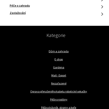
Péče o zahradu
Zavlažování
Kategorie
Dům a zahrada
E-shop
Gardena
Mall - Export
Nezařazené
Oprava přerušeného kabelu robotické sekačky
Péče o rostliny
Péče o trávník, stromy a keře