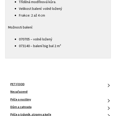
Tříděná modřínová kůra.
Velikost balení: volně ložený
Frakce: 2 až 4 cm
Možnosti balení:
070705 – volně ložený
073140 – balení big bal 2 m³
PET FOOD
Nezařazené
Péče o rostliny
Dům a zahrada
Péče o trávník, stromy a keře