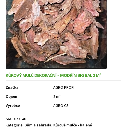
Expand
Služby
menu
child
menu
KŮROVÝ MULČ DEKORAČNÍ – MODŘÍN BIG BAL 2 M³
Značka
AGRO PROFI
Objem
2 m³
Výrobce
AGRO CS
SKU:
073140
Kategorie:
Dům a zahrada
,
Kůrové mulče - balené