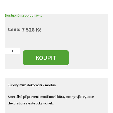
Dostupné na objednávku
Cena:
7 528
Kč
Kůrový
mulč
KOUPIT
dekorační
-
modřín
big
bal
Kůrový mulč dekorační – modřín
2
m³
Speciálně připravená modřínová kůra, poskytující vysoce
množství
dekorativní a estetický účinek.