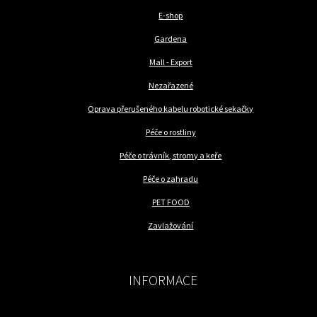
E-shop
Gardena
Mall - Export
Nezařazené
Oprava přerušeného kabelu robotické sekačky
Péče o rostliny
Péče o trávník, stromy a keře
Péče o zahradu
PET FOOD
Zavlažování
INFORMACE