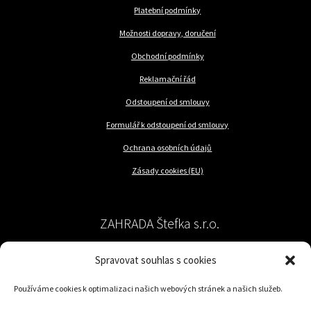
Platební podmínky
Možnosti dopravy, doručení
Obchodní podmínky
Reklamační řád
Odstoupení od smlouvy
Formulář k odstoupení od smlouvy
Ochrana osobních údajů
Zásady cookies (EU)
ZAHRADA Štefka s.r.o.
Spravovat souhlas s cookies
péče o rostliny a trávník
Používáme cookies k optimalizaci našich webových stránek a našich služeb.
Jilemnického 57/62