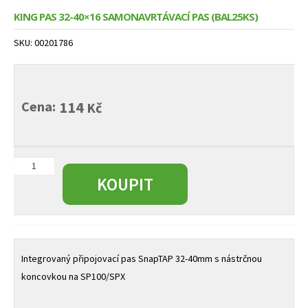
Expand
Služby
menu
KING PAS 32-40×16 SAMONAVRTÁVACÍ PAS (BAL25KS)
child
menu
SKU:
00201786
Cena:
114
Kč
KING
PAS
KOUPIT
32-
40x16
samonavrtávací
pas
(bal25ks)
Integrovaný připojovací pas SnapTAP 32-40mm s nástrčnou
množství
koncovkou na SP100/SPX