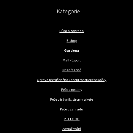
Kategorie
Dům a zahrada
E-shop
Gardena
Mall - Export
Nezařazené
Oprava přerušeného kabelu robotické sekačky
Péče o rostliny
Péče o trávník, stromy a keře
Péče o zahradu
PET FOOD
Zavlažování