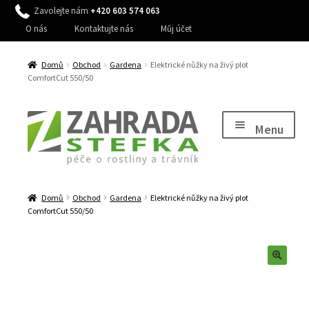
Zavolejte nám
+420 603 574 063
O nás
Kontaktujte nás
Můj účet
Domů
Obchod
Gardena
Elektrické nůžky na živý plot
ComfortCut 550/50
Přeskočit
Přejít
na
k
Menu
navigaci
obsahu
webu
Expand
Péče o rostliny
child
Domů
Obchod
Gardena
Elektrické nůžky na živý plot
Expand
Péče o trávník, stromy a keře
menu
ComfortCut 550/50
child
Expand
Péče o zahradu
menu
child
Expand
Zavlažování
menu
child
Expand
Dům a zahrada
menu
child