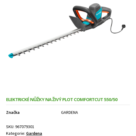
Expand
Služby
menu
child
menu
ELEKTRICKÉ NŮŽKY NA ŽIVÝ PLOT COMFORTCUT 550/50
Značka
GARDENA
SKU:
967079301
Kategorie:
Gardena