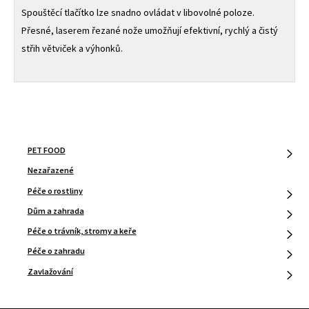
Spouštěcí tlačítko lze snadno ovládat v libovolné poloze.
Přesné, laserem řezané nože umožňují efektivní, rychlý a čistý
střih větviček a výhonků.
PET FOOD
Nezařazené
Péče o rostliny
Dům a zahrada
Péče o trávník, stromy a keře
Péče o zahradu
Zavlažování