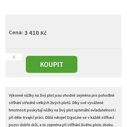
Cena:
3 410
Kč
Elektrické
nůžky
KOUPIT
na
živý
plot
ComfortCut
550/50
Výkonné nůžky na živý plot jsou vhodné zejména pro pohodlné
množství
stříhání středně velkých živých plotů. Díky své vyvážené
hmotnosti poskytují nůžky na živý plot optimální ovladatelnost i
při déle trvající práci. Oblá rukojeť ErgoLine se v každé stříhací
pozici dobře drží, a to zejména při stříhání živého plotu zboku.