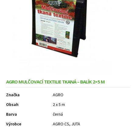
Expand
Služby
menu
child
menu
AGRO MULČOVACÍ TEXTILIE TKANÁ – BALÍK 2×5 M
Značka
AGRO
Obsah
2 x 5 m
Barva
černá
Výrobce
AGRO CS, JUTA