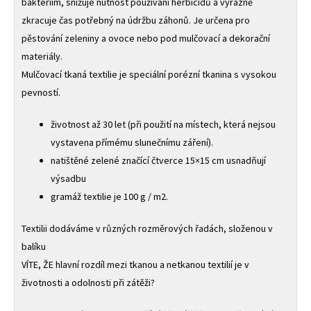
bakteriím, snižuje nutnost používání herbicidů a výrazně
zkracuje čas potřebný na údržbu záhonů. Je určena pro
pěstování zeleniny a ovoce nebo pod mulčovací a dekorační
materiály.
Mulčovací tkaná textilie je speciální porézní tkanina s vysokou
pevností.
životnost až 30 let (při použití na místech, která nejsou
vystavena přímému slunečnímu záření).
natištěné zelené značící čtverce 15×15 cm usnadňují
výsadbu
gramáž textilie je 100 g / m2.
Textilii dodáváme v různých rozměrových řadách, složenou v
balíku
VÍTE, ŽE hlavní rozdíl mezi tkanou a netkanou textilií je v
životnosti a odolnosti při zátěži?