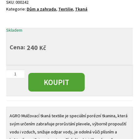
SKU:
000242
Kategorie:
Dům a zahrada
,
Textilie
,
Tkaná
Skladem
Cena:
240
Kč
Agro
mulčovací
KOUPIT
textilie
tkaná
-
balík
2x5
AGRO Mulčovací tkaná textilie je speciální porézní tkanina, která
m
svým určením zabraňuje prorůstání plevele, výborně propouští
množství
vodu i vzduch, snižuje odpar vody, je odolná vůči plísním a