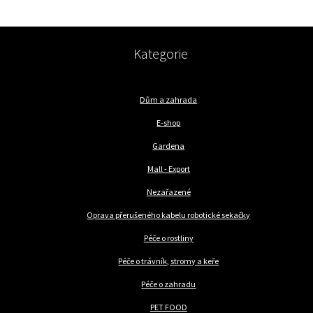
Kategorie
Dům a zahrada
E-shop
Gardena
Mall - Export
Nezařazené
Oprava přerušeného kabelu robotické sekačky
Péče o rostliny
Péče o trávník, stromy a keře
Péče o zahradu
PET FOOD