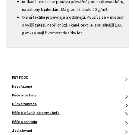
netkaná textilie se používá převážně pod mulčovací kůru,
na záhony k jahodám. Má gramáž okolo 50 g/m2.
tkaná textilie je pevnější a odolnější. Používá se v místech
s vyšší zátěží, např. chůzí. Tkané textilie jsou silnější (100
g/m2) a mají životnost desítky let.
PET FOOD
Nezařazené
Péče o rostliny
Dům a zahrada
Péče o trávník, stromy a keře
Péče o zahradu
Zavlažování