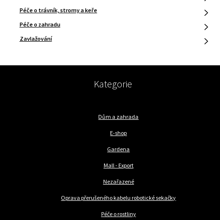
Péče o trávník, stromy a keře
Péče o zahradu
Zavlažování
Kategorie
Dům a zahrada
E-shop
Gardena
Mall - Export
Nezařazené
Oprava přerušeného kabelu robotické sekačky
Péče o rostliny