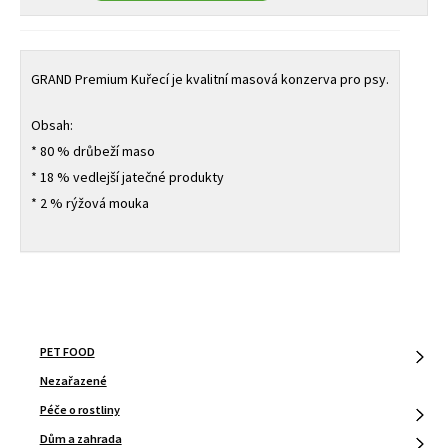
Kuřecí
1300
g
množství
GRAND Premium Kuřecí je kvalitní masová konzerva pro psy.
Obsah:
* 80 % drůbeží maso
* 18 % vedlejší jatečné produkty
* 2 % rýžová mouka
PET FOOD
Nezařazené
Péče o rostliny
Dům a zahrada