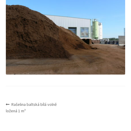
Expand
Služby
menu
child
menu
NAVIGACE
Předchozí
Rašelina baltská bílá volně
PRO
příspěvek:
ložená 1 m³
PŘÍSPĚVEK