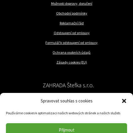
Možnosti dopravy, doručení
Obchodní podmínky
Reklamační řád
Odstoupení od smlouvy
Formulář k odstoupení od smlouvy
Ochrana osobních údajů
Zásady cookies (EU)
ZAHRADA Štefka s.r.o.
Spravovat souhlas s cookies
péče o rostliny a trávník
Používáme cookies k optimalizaci našich webových stránek a našich služeb.
Jilemnického 57/62
779 00 Olomouc-Nedvězí
Přijmout