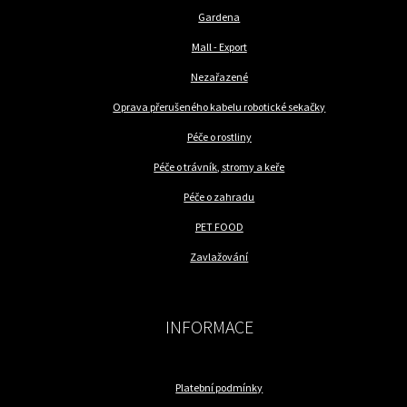
Gardena
Mall - Export
Nezařazené
Oprava přerušeného kabelu robotické sekačky
Péče o rostliny
Péče o trávník, stromy a keře
Péče o zahradu
PET FOOD
Zavlažování
INFORMACE
Platební podmínky