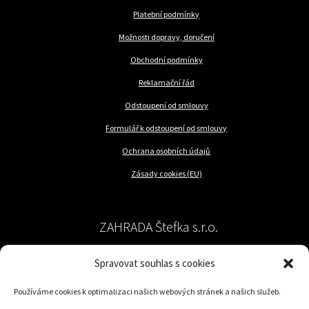
Platební podmínky
Možnosti dopravy, doručení
Obchodní podmínky
Reklamační řád
Odstoupení od smlouvy
Formulář k odstoupení od smlouvy
Ochrana osobních údajů
Zásady cookies (EU)
ZAHRADA Štefka s.r.o.
Spravovat souhlas s cookies
péče o rostliny a trávník
Používáme cookies k optimalizaci našich webových stránek a našich služeb.
Jilemnického 57/62