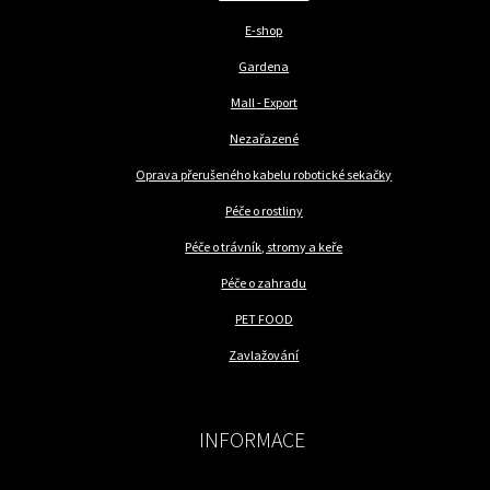
E-shop
Gardena
Mall - Export
Nezařazené
Oprava přerušeného kabelu robotické sekačky
Péče o rostliny
Péče o trávník, stromy a keře
Péče o zahradu
PET FOOD
Zavlažování
INFORMACE