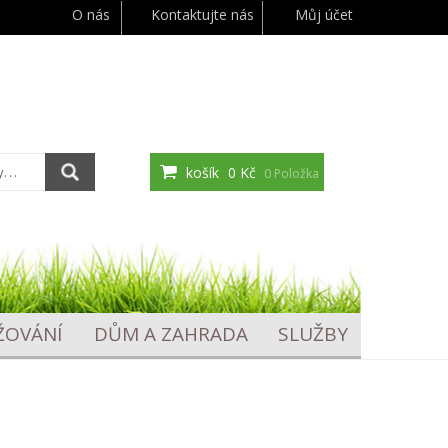
O nás
Kontaktujte nás
Můj účet
košík
0 Kč
0 Položka
ŽOVÁNÍ
DŮM A ZAHRADA
SLUŽBY