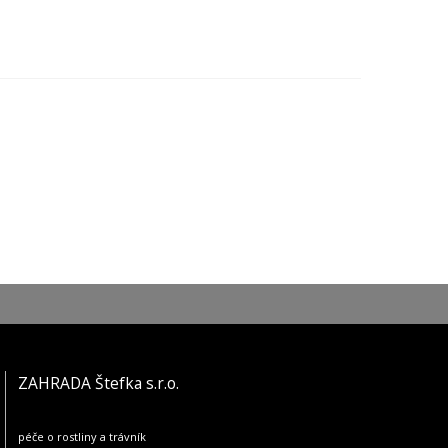
ZAHRADA Štefka s.r.o.
péče o rostliny a trávník