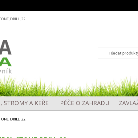
TONE_DRILL_22
Hledat:
Hledat
K, STROMY A KEŘE
PÉČE O ZAHRADU
ZAVLA
TONE_DRILL_22