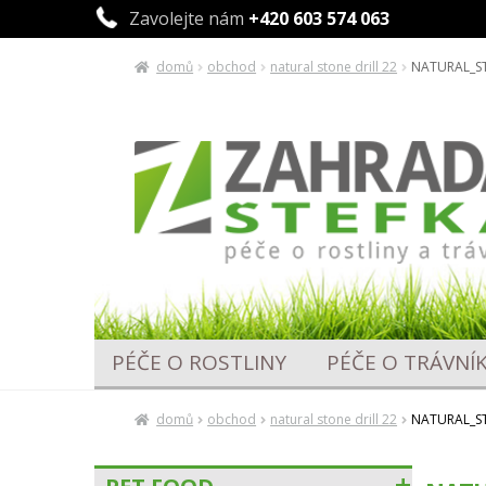
Zavolejte nám
+420 603 574 063
domů
obchod
natural stone drill 22
NATURAL_S
Přeskočit
Přejít
na
k
navigaci
obsahu
webu
PÉČE O ROSTLINY
PÉČE O TRÁVNÍ
domů
obchod
natural stone drill 22
NATURAL_S