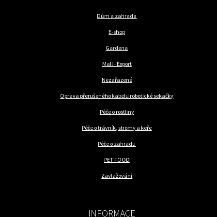
Dům a zahrada
E-shop
Gardena
Mall - Export
Nezařazené
Oprava přerušeného kabelu robotické sekačky
Péče o rostliny
Péče o trávník, stromy a keře
Péče o zahradu
PET FOOD
Zavlažování
INFORMACE