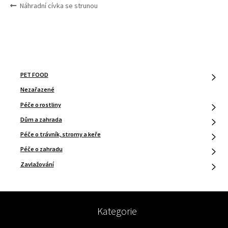
NAVIGACE
Předchozí
Náhradní cívka se strunou
PRO
příspěvek:
PŘÍSPĚVEK
PET FOOD
Nezařazené
Péče o rostliny
Dům a zahrada
Péče o trávník, stromy a keře
Péče o zahradu
Zavlažování
Kategorie