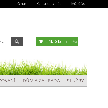
O nás
Kontaktujte nás
Můj účet
košík
0 Kč
0 Položka
ŽOVÁNÍ
DŮM A ZAHRADA
SLUŽBY