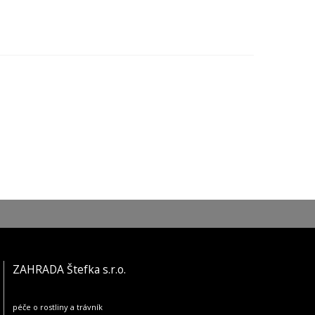
ZAHRADA Štefka s.r.o.
péče o rostliny a trávník