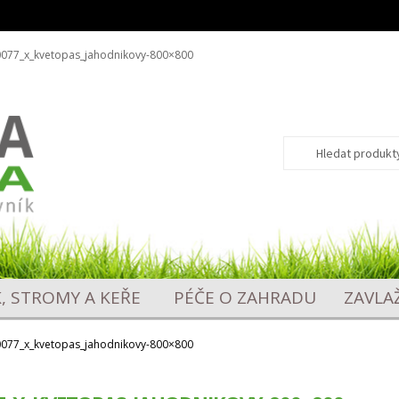
077_x_kvetopas_jahodnikovy-800×800
Hledat:
Hledat
K, STROMY A KEŘE
PÉČE O ZAHRADU
ZAVLA
077_x_kvetopas_jahodnikovy-800×800