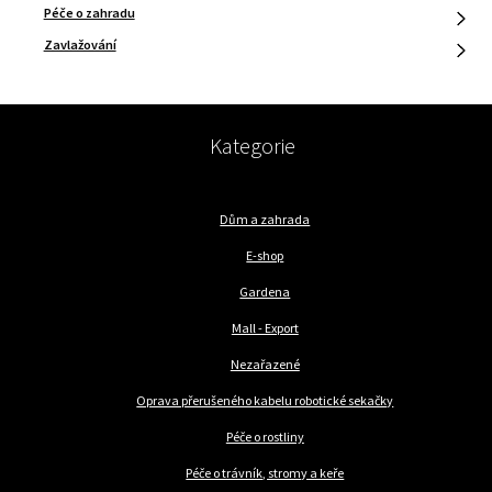
Péče o zahradu
Zavlažování
Kategorie
Dům a zahrada
E-shop
Gardena
Mall - Export
Nezařazené
Oprava přerušeného kabelu robotické sekačky
Péče o rostliny
Péče o trávník, stromy a keře