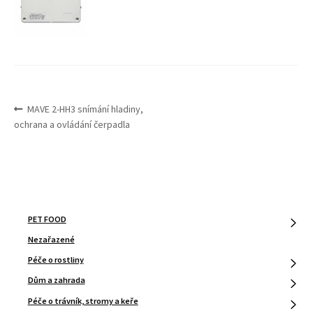
Expand
Služby
menu
child
menu
NAVIGACE
Předchozí
MAVE 2-HH3 snímání hladiny,
PRO
příspěvek:
ochrana a ovládání čerpadla
PŘÍSPĚVEK
PET FOOD
Nezařazené
Péče o rostliny
Dům a zahrada
Péče o trávník, stromy a keře