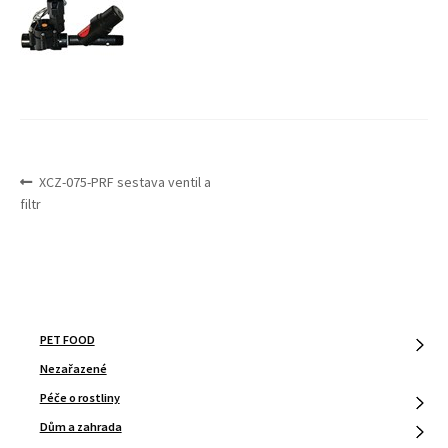
Expand
Služby
menu
child
menu
NAVIGACE
Předchozí
XCZ-075-PRF sestava ventil a
PRO
příspěvek:
filtr
PŘÍSPĚVEK
PET FOOD
Nezařazené
Péče o rostliny
Dům a zahrada