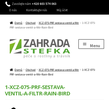
Zavolejte nám
+420 603 574 063
O nás
Kontaktujte nás
Můj účet
Domů
Obchod
XCZ-075-PRF sestava ventil a filtr
1-XCZ-075-
PRF-sestava-ventil-a-filtr-Rain-Bird
Přeskočit
Přejít
na
k
Menu
navigaci
obsahu
webu
Expand
Péče o rostliny
child
Domů
Obchod
XCZ-075-PRF sestava ventil a filtr
1-XCZ-075-
Expand
Péče o trávník, stromy a keře
menu
PRF-sestava-ventil-a-filtr-Rain-Bird
child
Expand
Péče o zahradu
menu
1-XCZ-075-PRF-SESTAVA-
child
VENTIL-A-FILTR-RAIN-BIRD
Expand
Zavlažování
menu
child
Expand
Dům a zahrada
menu
child