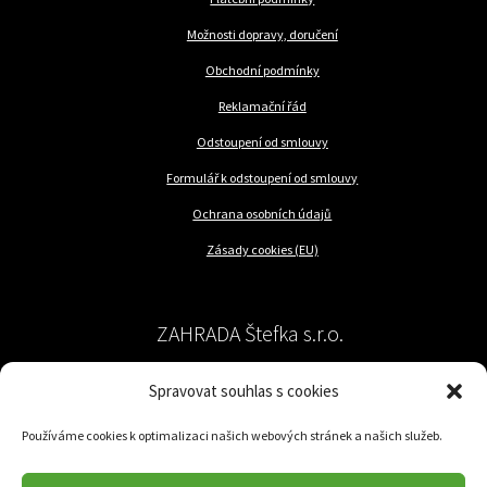
Možnosti dopravy, doručení
Obchodní podmínky
Reklamační řád
Odstoupení od smlouvy
Formulář k odstoupení od smlouvy
Ochrana osobních údajů
Zásady cookies (EU)
ZAHRADA Štefka s.r.o.
Spravovat souhlas s cookies
péče o rostliny a trávník
Používáme cookies k optimalizaci našich webových stránek a našich služeb.
Jilemnického 57/62
779 00 Olomouc-Nedvězí