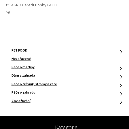
NAVIGACE
Předchozí
AGRO Cererit Hobby GOLD 3
PRO
příspěvek:
kg
PŘÍSPĚVEK
PET FOOD
Nezařazené
Péče o rostliny
Dům a zahrada
Péče o trávník, stromy a keře
Péče o zahradu
Zavlažování
Kategorie