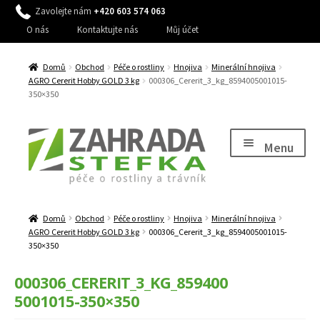
Zavolejte nám
+420 603 574 063
O nás
Kontaktujte nás
Můj účet
Domů
Obchod
Péče o rostliny
Hnojiva
Minerální hnojiva
AGRO Cererit Hobby GOLD 3 kg
000306_Cererit_3_kg_8594005001015-
350×350
Přeskočit
Přejít
na
k
Menu
navigaci
obsahu
webu
Expand
Péče o rostliny
child
Domů
Obchod
Péče o rostliny
Hnojiva
Minerální hnojiva
Expand
Péče o trávník, stromy a keře
menu
AGRO Cererit Hobby GOLD 3 kg
000306_Cererit_3_kg_8594005001015-
child
350×350
Expand
Péče o zahradu
menu
child
000306_CERERIT_3_KG_859400
Expand
Zavlažování
menu
5001015-350×350
child
Expand
Dům a zahrada
menu