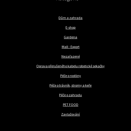
Dům a zahrada
E-shop
Gardena
Mall - Export
Nezařazené
Oprava přerušeného kabelu robotické sekačky
Péče o rostliny
Péče o trávník, stromy a keře
Péče o zahradu
PET FOOD
Zavlažování