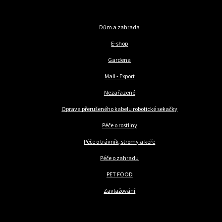
Dům a zahrada
E-shop
Gardena
Mall - Export
Nezařazené
Oprava přerušeného kabelu robotické sekačky
Péče o rostliny
Péče o trávník, stromy a keře
Péče o zahradu
PET FOOD
Zavlažování