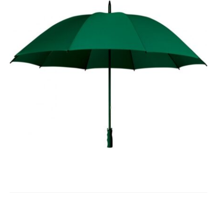
Expand
Služby
menu
child
menu