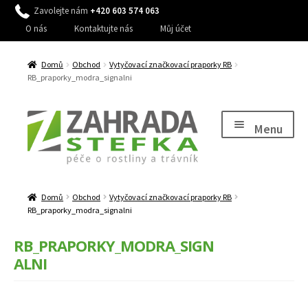
Zavolejte nám
+420 603 574 063
O nás
Kontaktujte nás
Můj účet
Domů
Obchod
Vytyčovací značkovací praporky RB
RB_praporky_modra_signalni
Přeskočit
Přejít
na
k
Menu
navigaci
obsahu
webu
Expand
Péče o rostliny
child
Domů
Obchod
Vytyčovací značkovací praporky RB
Expand
Péče o trávník, stromy a keře
menu
RB_praporky_modra_signalni
child
Expand
Péče o zahradu
menu
RB_PRAPORKY_MODRA_SIGN
child
ALNI
Expand
Zavlažování
menu
child
Expand
Dům a zahrada
menu
child