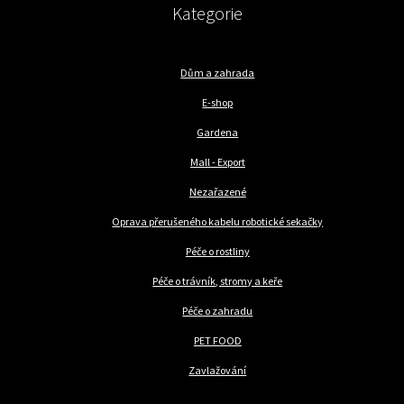
Kategorie
Dům a zahrada
E-shop
Gardena
Mall - Export
Nezařazené
Oprava přerušeného kabelu robotické sekačky
Péče o rostliny
Péče o trávník, stromy a keře
Péče o zahradu
PET FOOD
Zavlažování