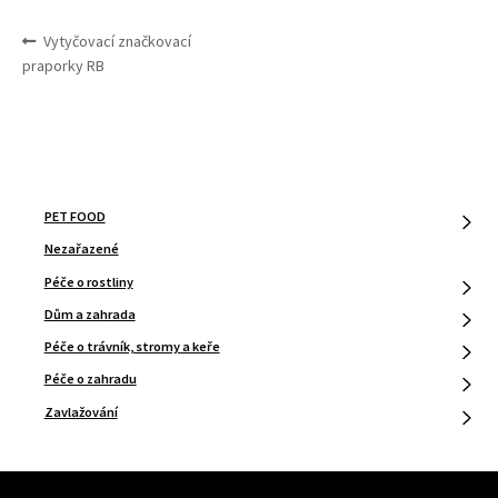
NAVIGACE
Předchozí
Vytyčovací značkovací
PRO
příspěvek:
praporky RB
PŘÍSPĚVEK
PET FOOD
Nezařazené
Péče o rostliny
Dům a zahrada
Péče o trávník, stromy a keře
Péče o zahradu
Zavlažování