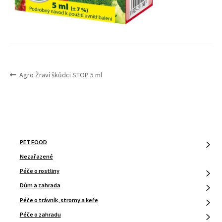
NAVIGACE
Předchozí
Agro Žraví škůdci STOP 5 ml
PRO
příspěvek:
PŘÍSPĚVEK
PET FOOD
Nezařazené
Péče o rostliny
Dům a zahrada
Péče o trávník, stromy a keře
Péče o zahradu