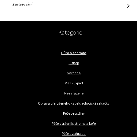
Zavlažování
Kategorie
Dům a zahrada
E-shop
Gardena
Mall - Export
Nezařazené
Oprava přerušeného kabelu robotické sekačky
Péče o rostliny
Péče o trávník, stromy a keře
Péče o zahradu