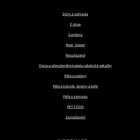
Dům a zahrada
E-shop
Gardena
Mall - Export
Nezařazené
Oprava přerušeného kabelu robotické sekačky
Péče o rostliny
Péče o trávník, stromy a keře
Péče o zahradu
PET FOOD
Zavlažování