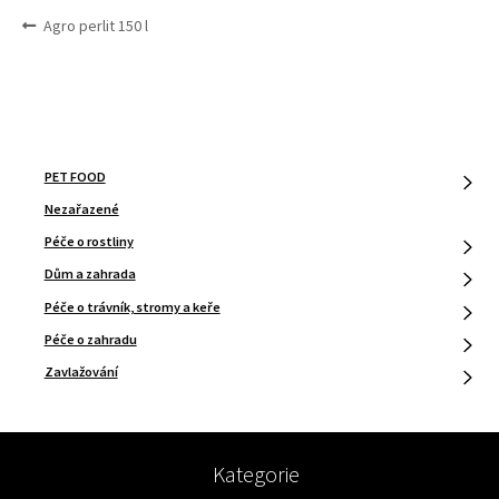
NAVIGACE
Předchozí
Agro perlit 150 l
PRO
příspěvek:
PŘÍSPĚVEK
PET FOOD
Nezařazené
Péče o rostliny
Dům a zahrada
Péče o trávník, stromy a keře
Péče o zahradu
Zavlažování
Kategorie