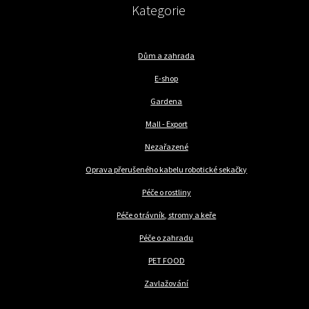
Kategorie
Dům a zahrada
E-shop
Gardena
Mall - Export
Nezařazené
Oprava přerušeného kabelu robotické sekačky
Péče o rostliny
Péče o trávník, stromy a keře
Péče o zahradu
PET FOOD
Zavlažování