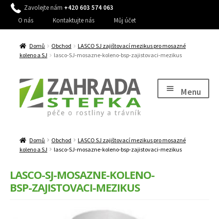
Zavolejte nám
+420 603 574 063
O nás
Kontaktujte nás
Můj účet
Domů
Obchod
LASCO SJ zajištovací mezikus pro mosazné
koleno a SJ
lasco-SJ-mosazne-koleno-bsp-zajistovaci-mezikus
Přeskočit
Přejít
na
k
Menu
navigaci
obsahu
webu
Expand
Péče o rostliny
child
Domů
Obchod
LASCO SJ zajištovací mezikus pro mosazné
Expand
Péče o trávník, stromy a keře
menu
koleno a SJ
lasco-SJ-mosazne-koleno-bsp-zajistovaci-mezikus
child
Expand
Péče o zahradu
menu
LASCO-SJ-MOSAZNE-KOLENO-
child
BSP-ZAJISTOVACI-MEZIKUS
Expand
Zavlažování
menu
child
Expand
Dům a zahrada
menu
child