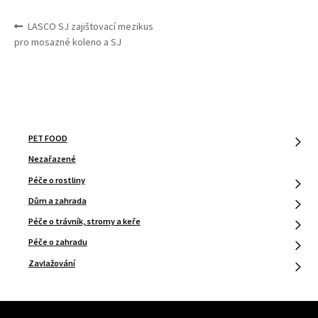
NAVIGACE
Předchozí
LASCO SJ zajištovací mezikus
PRO
příspěvek:
pro mosazné koleno a SJ
PŘÍSPĚVEK
PET FOOD
Nezařazené
Péče o rostliny
Dům a zahrada
Péče o trávník, stromy a keře
Péče o zahradu
Zavlažování