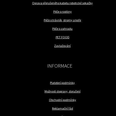
Oprava přerušeného kabelu robotické sekačky
Péče o rostliny
Péče o trávník, stromy a keře
Péče o zahradu
PET FOOD
Zavlažování
INFORMACE
Platební podmínky
Možnosti dopravy, doručení
Obchodní podmínky
Reklamační řád