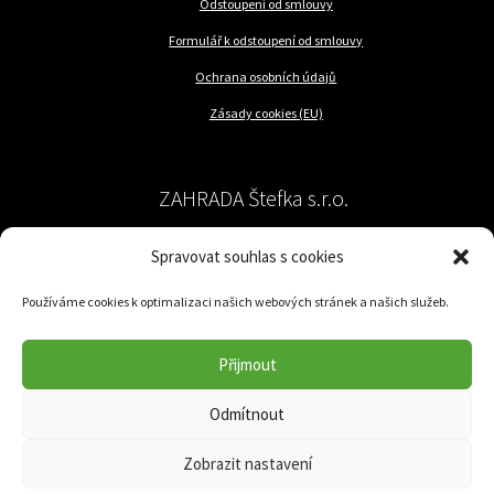
Odstoupení od smlouvy
Formulář k odstoupení od smlouvy
Ochrana osobních údajů
Zásady cookies (EU)
ZAHRADA Štefka s.r.o.
Spravovat souhlas s cookies
péče o rostliny a trávník
Používáme cookies k optimalizaci našich webových stránek a našich služeb.
Jilemnického 57/62
779 00 Olomouc-Nedvězí
Přijmout
IČ: 05049831
Odmítnout
DIČ: CZ05049831
Zobrazit nastavení