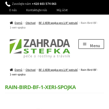
Zavolejte nám
+420 603 574 063
O nás
Kontaktujte nás
Můj účet
Domů
Obchod
BF-1 XERI spojka pro 1/4″ potrubí
Rain-Bird-BF-
1-xeri-spojka
Přeskočit
Přejít
na
k
Menu
navigaci
obsahu
webu
Expand
Péče o rostliny
child
Domů
Obchod
BF-1 XERI spojka pro 1/4″ potrubí
Rain-Bird-BF-
Expand
Péče o trávník, stromy a keře
menu
1-xeri-spojka
child
Expand
Péče o zahradu
menu
RAIN-BIRD-BF-1-XERI-SPOJKA
child
Expand
Zavlažování
menu
child
Expand
Dům a zahrada
menu
child