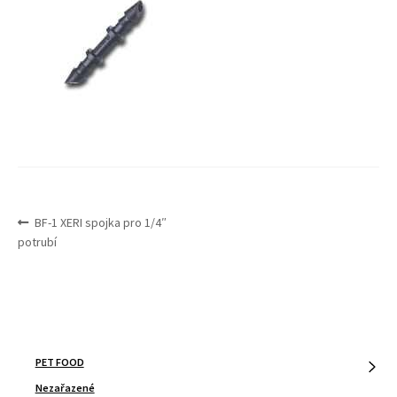
Expand
Služby
menu
child
menu
NAVIGACE
Předchozí
BF-1 XERI spojka pro 1/4″
PRO
příspěvek:
potrubí
PŘÍSPĚVEK
PET FOOD
Nezařazené