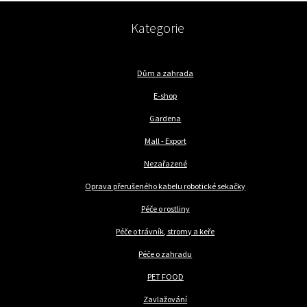
Kategorie
Dům a zahrada
E-shop
Gardena
Mall - Export
Nezařazené
Oprava přerušeného kabelu robotické sekačky
Péče o rostliny
Péče o trávník, stromy a keře
Péče o zahradu
PET FOOD
Zavlažování