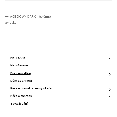
NAVIGACE
Předchozí
ACE DOWN DARK nástěnné
PRO
příspěvek:
svítidlo
PŘÍSPĚVEK
PET FOOD
Nezařazené
Péče o rostliny
Dům a zahrada
Péče o trávník, stromy a keře
Péče o zahradu
Zavlažování