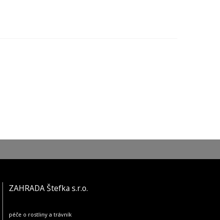
ZAHRADA Štefka s.r.o.
péče o rostliny a trávník