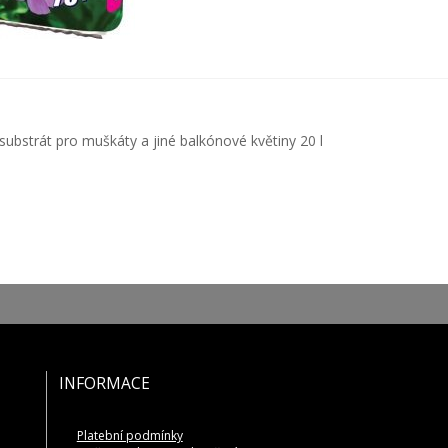
ACE
hozí
substrát pro muškáty a jiné balkónové květiny 20 l
ěvek:
ĚVEK
INFORMACE
Platební podmínky