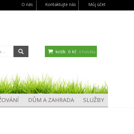
O nás
Kontaktujte nás
Můj účet
košík
0 Kč
0 Položka
ŽOVÁNÍ
DŮM A ZAHRADA
SLUŽBY