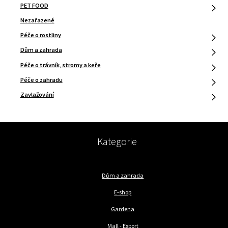
PET FOOD
Nezařazené
Péče o rostliny
Dům a zahrada
Péče o trávník, stromy a keře
Péče o zahradu
Zavlažování
Kategorie
Dům a zahrada
E-shop
Gardena
Mall - Export