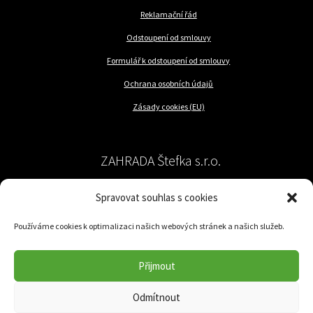
Reklamační řád
Odstoupení od smlouvy
Formulář k odstoupení od smlouvy
Ochrana osobních údajů
Zásady cookies (EU)
ZAHRADA Štefka s.r.o.
Spravovat souhlas s cookies
péče o rostliny a trávník
Používáme cookies k optimalizaci našich webových stránek a našich služeb.
Jilemnického 57/62
779 00 Olomouc-Nedvězí
Přijmout
IČ: 05049831
Odmítnout
DIČ: CZ05049831