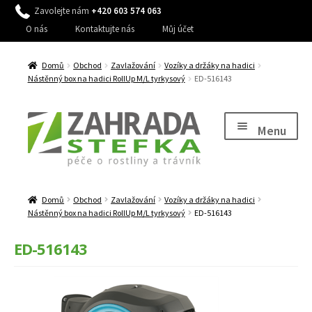
Zavolejte nám
+420 603 574 063
O nás
Kontaktujte nás
Můj účet
Domů
Obchod
Zavlažování
Vozíky a držáky na hadici
Nástěnný box na hadici RollUp M/L tyrkysový
ED-516143
Přeskočit
Přejít
na
k
Menu
navigaci
obsahu
webu
Expand
Péče o rostliny
child
Domů
Obchod
Zavlažování
Vozíky a držáky na hadici
Expand
Péče o trávník, stromy a keře
menu
Nástěnný box na hadici RollUp M/L tyrkysový
ED-516143
child
Expand
Péče o zahradu
menu
ED-516143
child
Expand
Zavlažování
menu
child
Expand
Dům a zahrada
menu
child