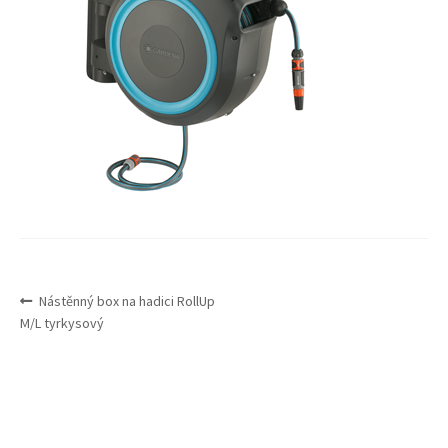
Expand
Služby
menu
child
menu
NAVIGACE
Předchozí
Nástěnný box na hadici RollUp
PRO
příspěvek:
M/L tyrkysový
PŘÍSPĚVEK