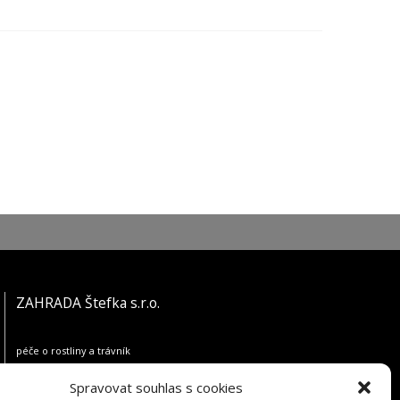
ZAHRADA Štefka s.r.o.
péče o rostliny a trávník
Jilemnického 57/62
Spravovat souhlas s cookies
779 00 Olomouc-Nedvězí