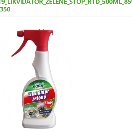
19_LIKVIDATOR_ZELENE_STOP_RTD_500ML_85
×350