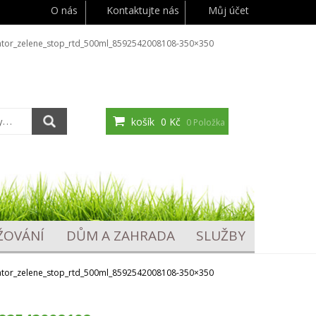
O nás
Kontaktujte nás
Můj účet
dator_zelene_stop_rtd_500ml_8592542008108-350×350
košík
0 Kč
0 Položka
ŽOVÁNÍ
DŮM A ZAHRADA
SLUŽBY
dator_zelene_stop_rtd_500ml_8592542008108-350×350