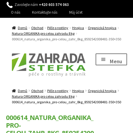
Zavolejte nám
+420 603 574 063
O nás
Kontaktujte nás
Můj účet
Domů
Obchod
Péče o rostliny
Hnojiva
Organická hnojiva
Natura ORGANIKA pro celou zahradu 8 kg
000614_natura_organika_pro-celou_zahr_8kg_8592542008481-350×350
Přeskočit
Přejít
na
k
Menu
navigaci
obsahu
webu
Expand
Péče o rostliny
child
Domů
Obchod
Péče o rostliny
Hnojiva
Organická hnojiva
Expand
Péče o trávník, stromy a keře
menu
Natura ORGANIKA pro celou zahradu 8 kg
child
000614_natura_organika_pro-celou_zahr_8kg_8592542008481-350×350
Expand
Péče o zahradu
menu
child
000614_NATURA_ORGANIKA_
Expand
Zavlažování
menu
PRO-
child
Expand
Dům a zahrada
CELOU_ZAHR_8KG_859254200
menu