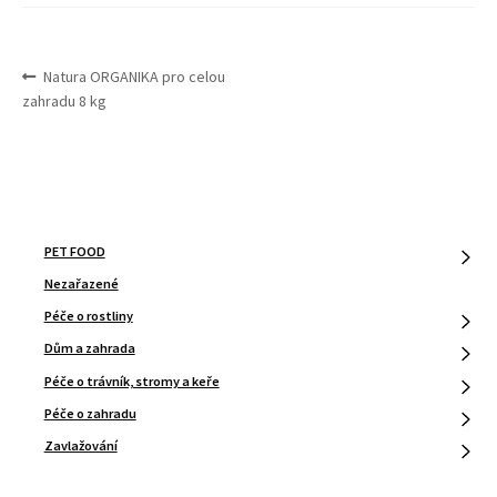
NAVIGACE
Předchozí
Natura ORGANIKA pro celou
PRO
příspěvek:
zahradu 8 kg
PŘÍSPĚVEK
PET FOOD
Nezařazené
Péče o rostliny
Dům a zahrada
Péče o trávník, stromy a keře
Péče o zahradu
Zavlažování