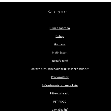
Kategorie
Dům a zahrada
E-shop
Gardena
Mall - Export
Nezařazené
Oprava přerušeného kabelu robotické sekačky
Péče o rostliny
Péče o trávník, stromy a keře
Péče o zahradu
PET FOOD
Zavlažování