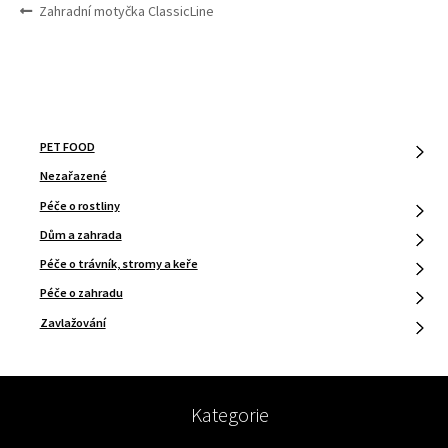
NAVIGACE
Předchozí
Zahradní motyčka ClassicLine
PRO
příspěvek:
PŘÍSPĚVEK
PET FOOD
Nezařazené
Péče o rostliny
Dům a zahrada
Péče o trávník, stromy a keře
Péče o zahradu
Zavlažování
Kategorie