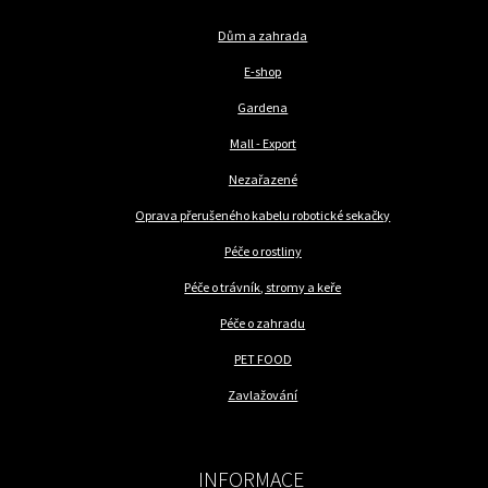
Dům a zahrada
E-shop
Gardena
Mall - Export
Nezařazené
Oprava přerušeného kabelu robotické sekačky
Péče o rostliny
Péče o trávník, stromy a keře
Péče o zahradu
PET FOOD
Zavlažování
INFORMACE