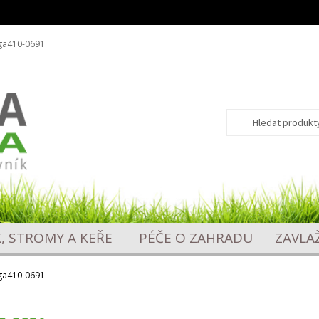
ga410-0691
Hledat:
Hledat
K, STROMY A KEŘE
PÉČE O ZAHRADU
ZAVLA
ga410-0691