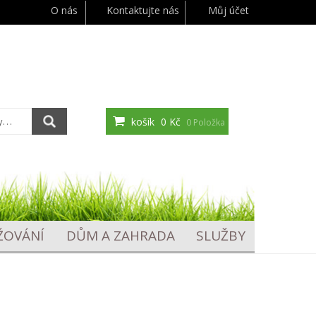
O nás
Kontaktujte nás
Můj účet
košík
0 Kč
0 Položka
ŽOVÁNÍ
DŮM A ZAHRADA
SLUŽBY