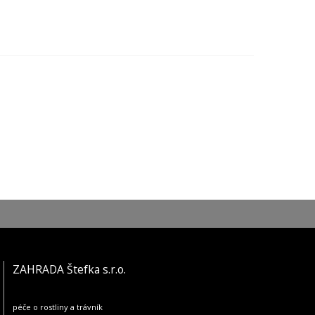
ZAHRADA Štefka s.r.o.
péče o rostliny a trávník