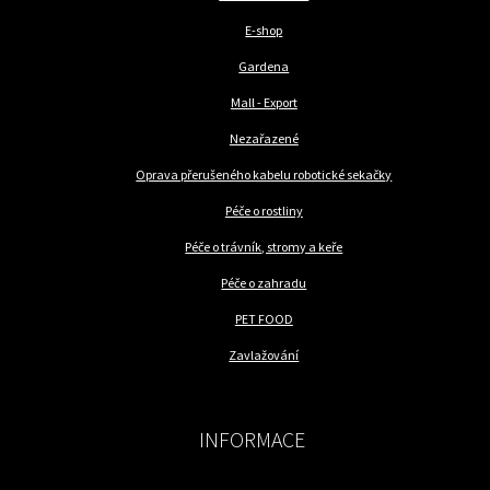
E-shop
Gardena
Mall - Export
Nezařazené
Oprava přerušeného kabelu robotické sekačky
Péče o rostliny
Péče o trávník, stromy a keře
Péče o zahradu
PET FOOD
Zavlažování
INFORMACE