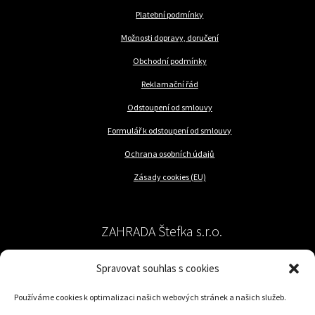
Platební podmínky
Možnosti dopravy, doručení
Obchodní podmínky
Reklamační řád
Odstoupení od smlouvy
Formulář k odstoupení od smlouvy
Ochrana osobních údajů
Zásady cookies (EU)
ZAHRADA Štefka s.r.o.
Spravovat souhlas s cookies
péče o rostliny a trávník
Používáme cookies k optimalizaci našich webových stránek a našich služeb.
Jilemnického 57/62