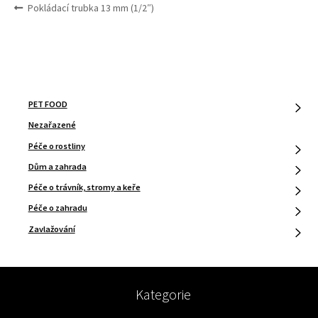
NAVIGACE
Předchozí
Pokládací trubka 13 mm (1/2″)
PRO
příspěvek:
PŘÍSPĚVEK
PET FOOD
Nezařazené
Péče o rostliny
Dům a zahrada
Péče o trávník, stromy a keře
Péče o zahradu
Zavlažování
Kategorie