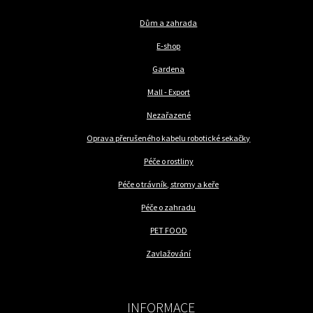
Dům a zahrada
E-shop
Gardena
Mall - Export
Nezařazené
Oprava přerušeného kabelu robotické sekačky
Péče o rostliny
Péče o trávník, stromy a keře
Péče o zahradu
PET FOOD
Zavlažování
INFORMACE