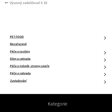
NAVIGACE
Předchozí
Výsuvný zadešťovač S 30
PRO
příspěvek:
PŘÍSPĚVEK
PET FOOD
Nezařazené
Péče o rostliny
Dům a zahrada
Péče o trávník, stromy a keře
Péče o zahradu
Zavlažování
Kategorie