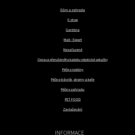
Dům a zahrada
E-shop
Gardena
Mall - Export
Nezařazené
Oprava přerušeného kabelu robotické sekačky
Péče o rostliny
Péče o trávník, stromy a keře
Péče o zahradu
PET FOOD
Zavlažování
INFORMACE