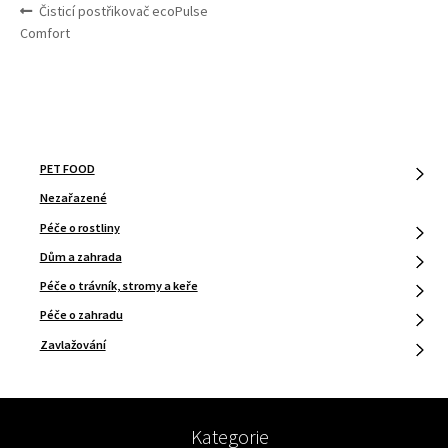
NAVIGACE
Předchozí
Čisticí postřikovač ecoPulse
PRO
příspěvek:
Comfort
PŘÍSPĚVEK
PET FOOD
Nezařazené
Péče o rostliny
Dům a zahrada
Péče o trávník, stromy a keře
Péče o zahradu
Zavlažování
Kategorie