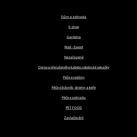
Dům a zahrada
E-shop
Gardena
Mall - Export
Nezařazené
Oprava přerušeného kabelu robotické sekačky
Péče o rostliny
Péče o trávník, stromy a keře
Péče o zahradu
PET FOOD
Zavlažování